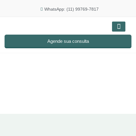
WhatsApp: (11) 99769-7817
Doenças e tratam
Agende sua consulta
Blog