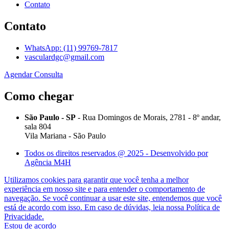
Contato
Contato
WhatsApp: (11) 99769-7817
vasculardgc@gmail.com
Agendar Consulta
Como chegar
São Paulo - SP
- Rua Domingos de Morais, 2781 - 8º andar,
sala 804
Vila Mariana - São Paulo
Todos os direitos reservados @ 2025 - Desenvolvido por
Agência M4H
Utilizamos cookies para garantir que você tenha a melhor
experiência em nosso site e para entender o comportamento de
navegação. Se você continuar a usar este site, entendemos que você
está de acordo com isso. Em caso de dúvidas, leia nossa
Política de
Privacidade
.
Estou de acordo