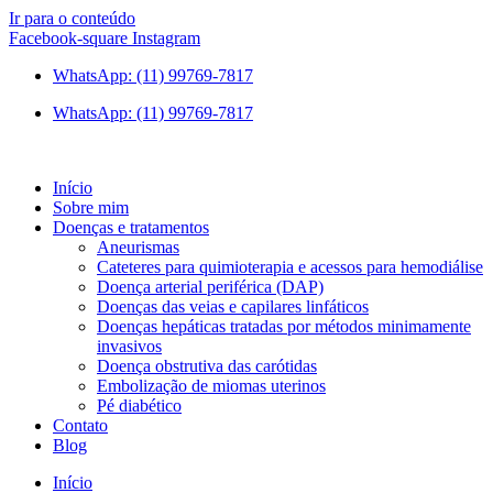
Ir para o conteúdo
Facebook-square
Instagram
WhatsApp: (11) 99769-7817
WhatsApp: (11) 99769-7817
Início
Sobre mim
Doenças e tratamentos
Aneurismas
Cateteres para quimioterapia e acessos para hemodiálise
Doença arterial periférica (DAP)
Doenças das veias e capilares linfáticos
Doenças hepáticas tratadas por métodos minimamente
invasivos
Doença obstrutiva das carótidas
Embolização de miomas uterinos
Pé diabético
Contato
Blog
Início