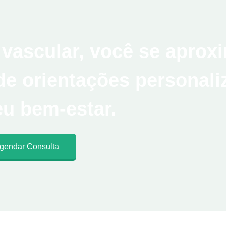
 vascular, você se aprox
de orientações personali
eu bem-estar.
gendar Consulta