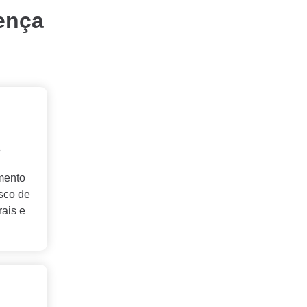
oença
s
mento
sco de
rais e