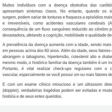
Muitos indivíduos com a doença obstrutiva das caróti
apresentam sintomas claros. No entanto, quando os s
surgem, podem variar de tonturas e fraqueza a episódios mai
e irreversíveis, como acidentes vasculares cerebrais (
consequência de um fluxo sanguíneo reduzido ao cérebro p
devastadora, afetando a cognição, mobilidade e qualidade de
A prevalência da doença aumenta com a idade, sendo mai
em pessoas acima dos 60 anos. Além da idade, seus fatores 
abrangem o tabagismo, hipertensão, colesterol alto e diab
mesmo modo, o histórico familiar da doença também é um in
Portanto, é vital realizar check-ups regulares com o ci
vascular, especialmente se você possui um ou mais fatores de
E com um exame clínico minucioso e um ultrassom dire
(doppler), verdadeiras tragédias podem ser evitadas e mud
história e de seus entes queridos.