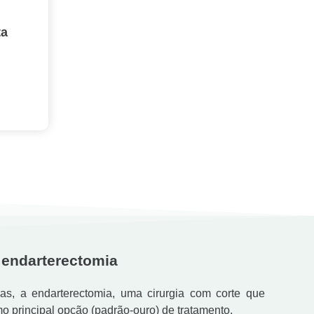
ta
 endarterectomia
as, a endarterectomia, uma cirurgia com corte que
 principal opção (padrão-ouro) de tratamento.