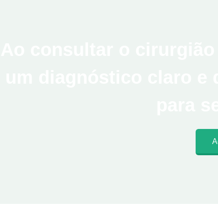
Ao consultar o cirurgião
um diagnóstico claro e 
para s
A