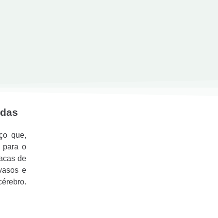
idas
ço que,
o para o
lacas de
vasos e
cérebro.