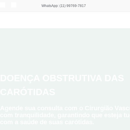
WhatsApp: (11) 99769-7817
DOENÇA OBSTRUTIVA DAS
CARÓTIDAS
Agende sua consulta com o Cirurgião Vascu
com tranquilidade, garantindo que esteja tu
com a saúde de suas carótidas.