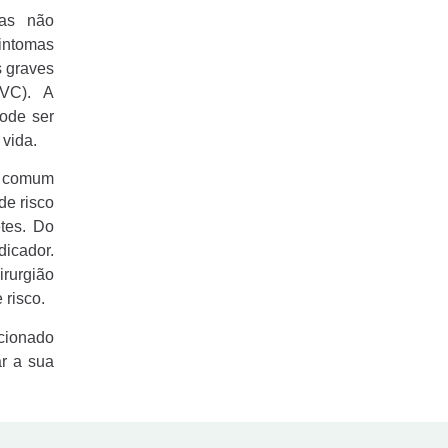
das não
intomas
s graves
AVC). A
ode ser
 vida.
s comum
de risco
etes. Do
dicador.
rurgião
 risco.
cionado
ar a sua