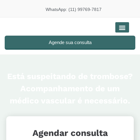
WhatsApp: (11) 99769-7817
Doenças e tratam
Agende sua consulta
Está suspeitando de trombose?
Acompanhamento de um
médico vascular é necessário.
Agendar consulta