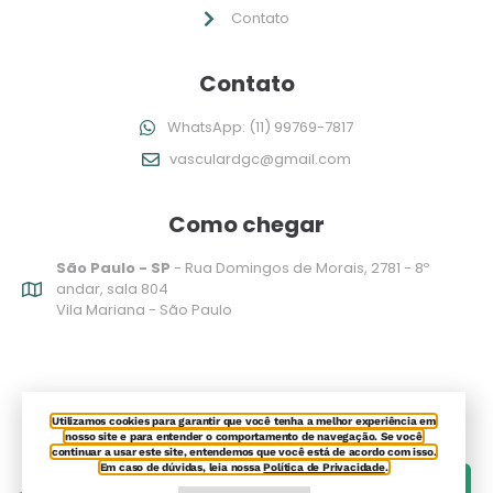
Contato
Contato
WhatsApp: (11) 99769-7817
vasculardgc@gmail.com
Como chegar
São Paulo - SP
- Rua Domingos de Morais, 2781 - 8º
andar, sala 804
Vila Mariana - São Paulo
Utilizamos cookies para garantir que você tenha a melhor experiência em
nosso site e para entender o comportamento de navegação. Se você
continuar a usar este site, entendemos que você está de acordo com isso.
Em caso de dúvidas, leia nossa
Política de Privacidade
.
Agendar Consulta
Todos os direitos reservados @ 2025 - Desenvolvido por