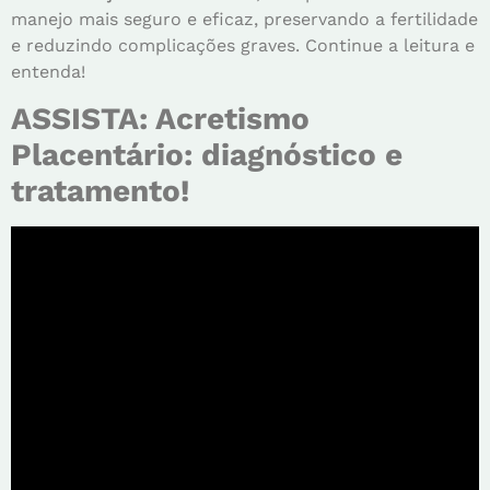
manejo mais seguro e eficaz, preservando a fertilidade
e reduzindo complicações graves. Continue a leitura e
entenda!
ASSISTA: Acretismo
Placentário: diagnóstico e
tratamento!