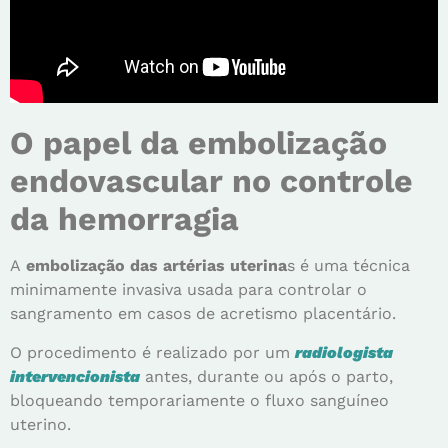
O papel da embolização
endovascular no controle
da hemorragia
A
embolização das artérias uterina
s é uma técnica
minimamente invasiva usada para controlar o
sangramento em casos de acretismo placentário.
O procedimento é realizado por um
radiologista
intervencionista
antes, durante ou após o parto,
bloqueando temporariamente o fluxo sanguíneo
uterino.