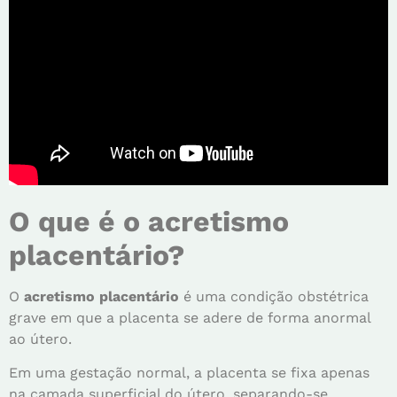
O que é o acretismo
placentário?
O
acretismo placentário
é uma condição obstétrica
grave em que a placenta se adere de forma anormal
ao útero.
Em uma gestação normal, a placenta se fixa apenas
na camada superficial do útero, separando-se