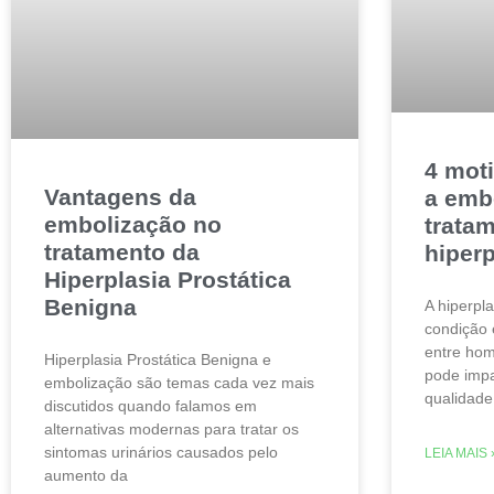
4 mot
Vantagens da
a emb
embolização no
trata
tratamento da
hiperp
Hiperplasia Prostática
Benigna
A hiperpl
condição 
entre hom
Hiperplasia Prostática Benigna e
pode impa
embolização são temas cada vez mais
qualidade
discutidos quando falamos em
alternativas modernas para tratar os
sintomas urinários causados pelo
LEIA MAIS 
aumento da