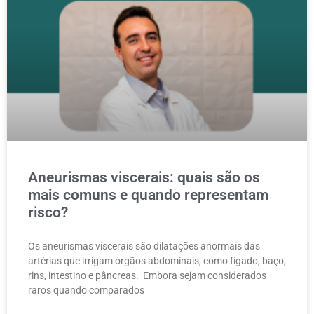
Aneurismas viscerais: quais são os
mais comuns e quando representam
risco?
Os aneurismas viscerais são dilatações anormais das
artérias que irrigam órgãos abdominais, como fígado, baço,
rins, intestino e pâncreas. Embora sejam considerados
raros quando comparados