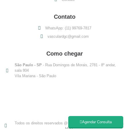
Contato
WhatsApp: (11) 99769-7817
vasculardgc@gmail.com
Como chegar
São Paulo - SP
- Rua Domingos de Morais, 2781 - 8º andar,
sala 804
Vila Mariana - São Paulo
Agendar Consulta
Todos os direitos reservados @ 2025 - Desenvolvido por Agência
M4H