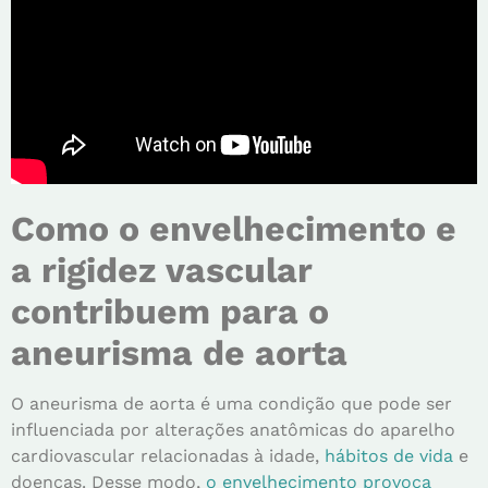
Como o envelhecimento e
a rigidez vascular
contribuem para o
aneurisma de aorta
O aneurisma de aorta é uma condição que pode ser
influenciada por alterações anatômicas do aparelho
cardiovascular relacionadas à idade,
hábitos de vida
e
doenças. Desse modo,
o envelhecimento provoca