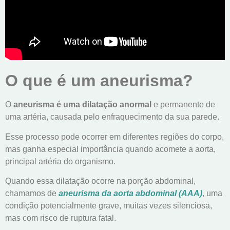
O que é um aneurisma?
O
aneurisma é uma dilatação anormal
e permanente de
uma artéria, causada pelo enfraquecimento da sua parede.
Esse processo pode ocorrer em diferentes regiões do corpo,
mas ganha especial importância quando acomete a aorta,
principal artéria do organismo.
Quando essa dilatação ocorre na porção abdominal,
chamamos de
aneurisma da aorta abdominal (AAA)
, uma
condição potencialmente grave, muitas vezes silenciosa,
mas com risco de ruptura fatal.