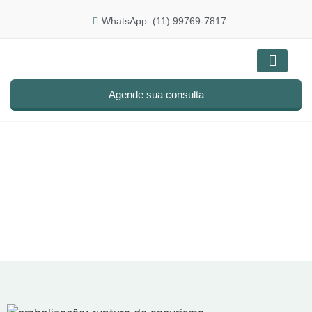
WhatsApp: (11) 99769-7817
Doenças e tratam
Agende sua consulta
Blog