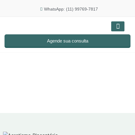
WhatsApp: (11) 99769-7817
Doenças e tratam
Agende sua consulta
Blog