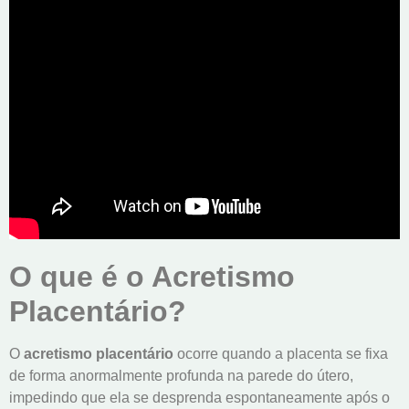
O que é o Acretismo
Placentário?
O
acretismo placentário
ocorre quando a placenta se fixa
de forma anormalmente profunda na parede do útero,
impedindo que ela se desprenda espontaneamente após o