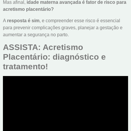
Mas afinal,
idade materna avançada é fator de risco para
acretismo placentário?
A
resposta é sim
, e compreender esse risco é essencial
para prevenir complicações graves, planejar a gestação e
aumentar a segurança no parto.
ASSISTA: Acretismo
Placentário: diagnóstico e
tratamento!